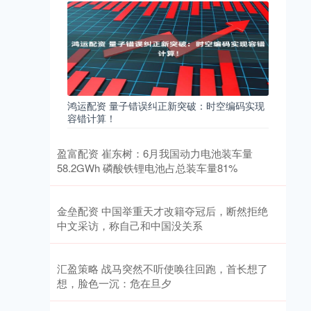
鸿运配资 量子错误纠正新突破：时空编码实现
容错计算！
盈富配资 崔东树：6月我国动力电池装车量
58.2GWh 磷酸铁锂电池占总装车量81%
金垒配资 中国举重天才改籍夺冠后，断然拒绝
中文采访，称自己和中国没关系
汇盈策略 战马突然不听使唤往回跑，首长想了
想，脸色一沉：危在旦夕