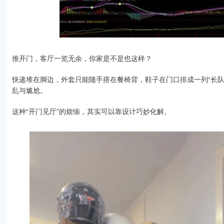
推开门，客厅一览无余，你家是不是也这样？
快递堆在脚边，外套只能随手搭在餐椅背，鞋子在门口排成一列“长
乱与尴尬。
这种“开门见厅”的烦恼，其实可以靠设计巧妙化解。