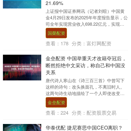
21.69%
上证报中国证券网讯（记者刘暄）中国黄
金4月29日发布的2025年年度报告显示，公
司全年实现营业收入698.22亿元，实现归
母净利润2.75亿元；同日发布的202....
国榮配资
查看：
178
分类：
富灯网配资
金垒配资 中国举重天才改籍夺冠后，
断然拒绝中文采访，称自己和中国没
关系
唐代诗人寒山在《诗三百三首》中曾写下
这样的诗句：改头换面孔，不离旧时人。
这两句诗生动地描绘了一个人即使改变了
外表，其本质依然如故的哲理。在体育
金垒配资
界，就曾出现过这样....
查看：
224
分类：
配资股票交易
华泰优配 捷尼赛思中国CEO离职？