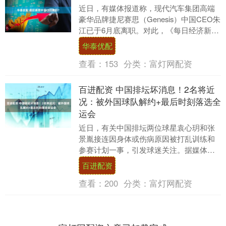
近日，有媒体报道称，现代汽车集团高端
豪华品牌捷尼赛思（Genesis）中国CEO朱
江已于6月底离职。对此，《每日经济新
闻》记者尝试与捷尼赛思方面联系了解详
华泰优配
情，截....
查看：
153
分类：
富灯网配资
百进配资 中国排坛坏消息！2名将近
况：被外国球队解约+最后时刻落选全
运会
近日，有关中国排坛两位球星袁心玥和张
景胤接连因身体或伤病原因被打乱训练和
参赛计划一事，引发球迷关注。据媒体报
道，天津女排俱乐部已发布声明，队中主
百进配资
力球员袁心玥因身....
查看：
200
分类：
富灯网配资