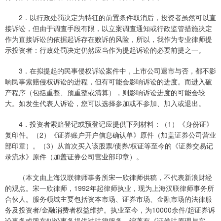
2．以行政处罚决定为特征的前置条件取消后，投资者虽然可以直
接诉讼，但由于调查手段有限，以立案调查通知或行政监管措施决定
作为直接诉讼的依据起诉存在败诉的风险，所以，我作为专业律师提
示投资者：行政处罚决定仍然应当作为提起诉讼的必要前提之一。
3．在拟提起的民事侵权诉讼案件中，上市公司退市与否，都不影
响民事索赔侵权诉讼的进程，但有可能会影响诉讼的进度。而进入破
产程序（包括重整、预重整或清算），则影响诉讼进度的可能会较
大。如发生代表人诉讼，您可以选择参加或不参加、加入或退出。
4．投资者索赔登记或预登记应提供下列材料：（1）《身份证》
复印件。（2）《证券账户开户信息确认单》原件（加盖证券公司营业
部印章）。（3）从首次买入该股票/债券/权证等至今的《证券交易记
录流水》原件（加盖证券公司营业部印章）。
（本文由上海汉联律师事务所宋一欣律师供稿，不代表新浪财经
的观点。宋一欣律师，1992年起律师执业，现为上海汉联律师事务所
合伙人。服务领域主要包括资本市场、证券市场、金融市场的法律服
务及投资者/金融消费者权益维护。执业至今，为10000余件/起证券诉
讼事务或股东纠纷事务提供过法律服务。编著有《证券法原理与实