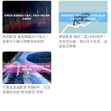
风琴配资 最高降幅20个基点！
博竟配资 梅开二度+补时绝平！
多家中小银行调整存款利率
安东尼社媒：我们永不言弃，这
就是贝蒂斯
宁夏金龙诚配资 时隔6年，它还
是最好玩的“射击刷宝”游戏