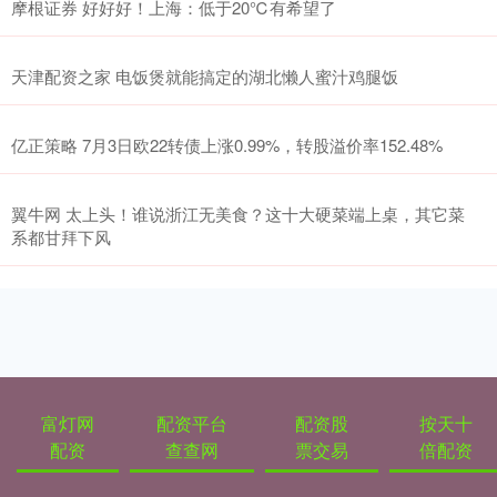
摩根证券 好好好！上海：低于20℃有希望了
天津配资之家 电饭煲就能搞定的湖北懒人蜜汁鸡腿饭
亿正策略 7月3日欧22转债上涨0.99%，转股溢价率152.48%
翼牛网 太上头！谁说浙江无美食？这十大硬菜端上桌，其它菜
系都甘拜下风
富灯网
配资平台
配资股
按天十
配资
查查网
票交易
倍配资