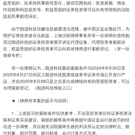
益受损的，应承担民事赔偿责任，赔偿范围包括：投资差额、佣金、
印花税和利息损失等。权益受损的证券投资者可以向有管辖权的法院
提起民事赔偿诉讼。
由于朗进科技涉嫌信息披露违法违规，被中国证监会预处罚，为
维护证券投资者合法权益，上海汉联律师事务所宋一欣律师向曾经购
买过朗进科技的证券投资者展开诉讼代理征集，代理投资者索赔诉
讼，权益受损的证券投资者可以向前述律师进行索赔登记。（宋一欣
律师专栏）
宋一欣律师认为，朗进科技案的索赔条件为2024年8月30日至
2025年8月27日间买入朗进科技股票或债券等证券市场公开发行产
品，并在2025年8月28日及之后卖出或继续持有的受损投资者，可以
办理索赔登记。（朗进科技维权入口）
★（律师对本案的提示与说明）
1．上述提示的索赔条件仅供参考，不涉及投资者任何证券投资决
策和证券买卖建议。索赔的最终条件将根据中国证监会行政处罚的结
论进一步调整，并以相关法院最终生效的判决所认定的法律时点、赔
付对象、赔付范围、赔付标准、会计计算方式为准。