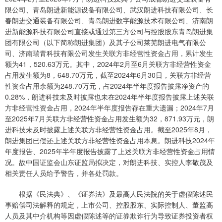
限公司、青岛朗进新能源设备有限公司、武汉朗进科技有限公司、长
春朗进交通装备有限公司、青岛朗进数字能源技术有限公司、济南朗
进新能源科技有限公司直接或通过第三方公司与控股股东青岛朗进集
团有限公司（以下简称朗进集团）及其子公司莱芜朗进电气有限公
司、济南瑞青科技有限公司发生关联方非经营性资金占用，累计发生
额为41，520.63万元。其中，2024年2月至6月关联方非经营性资金
占用发生额为8，648.70万元，截至2024年6月30日，关联方非经营
性资金占用余额为248.70万元，占2024年半年度报告披露净资产的
0.28%，朗进科技未及时披露也未在2024年半年度报告披露上述关联
方非经营性资金占用，2024年半年度报告存在重大遗漏；2024年7月
至2025年7月关联方非经营性资金占用发生额为32，871.93万元，朗
进科技未及时披露上述关联方非经营性资金占用。截至2025年8月，
朗进集团已偿还上述关联方非经营性资金占用本息。朗进科技2024年
年度报告、2025年半年度报告披露了上述关联方非经营性资金占用情
况。故中国证监会山东证监局拟决定，对朗进科技、实控人李敬茂及
相关责任人员给予警告，并各处罚款。
根据《民法典》、《证券法》及最高人民法院的关于虚假陈述民
事赔偿司法解释的规定，上市公司、控股股东、实际控制人、董监高
人员及其中介机构等因虚假陈述等的证券欺诈行为导致证券投资者权