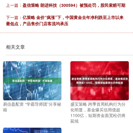
上一篇：
盈信策略 朗进科技（300594）被预处罚，股民索赔可期
下一篇：
亿策略 金价“疯涨”下，中国黄金去年净利跌至上市以来
最低点，产品售价门店客流均承压
相关文章
易信盈配资 “学霸导师团”分享秘
盛宝策略 跨季首周机构行为分
籍
化明显，基金爆买信用债超
1100亿，短期资金面宽松仍将
延续