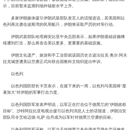
示，目前暂未监测到场外辐射水平上升。
多家伊朗媒体援引伊朗武装部队发言人的话报道说，若美国和以
色列再次袭击波斯湾的民用船只，伊朗将采取严厉的对等行动。
伊朗武装部队哈塔姆安比亚中央总部表示，如果伊朗基础设施继
续遭到打击，那么将攻击美以更多、更重要的基础设施。
伊朗文化遗产、旅游和手工业部就该国历史古迹法拉克·奥尔·阿夫
拉克城堡遭美以空袭正式向联合国教科文组织提出申诉。
以色列
以色列国防部长卡茨表示，在接下来的一周，以色列与美国将“显
著加大”对伊朗的军事打击力度。
以色列国防军发表声明说，以军正在打击位于德黑兰的“伊朗政权
目标”。沙特阿拉比亚电视台援引以色列消息人士的话报道，伊朗治安
部队司令艾哈迈德-礼萨·拉丹成为以军针对德黑兰空袭的目标。
以色列国防军还称，以军当天对德黑兰多处弹道导弹生产设施发