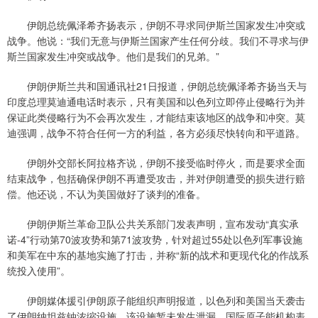
伊朗总统佩泽希齐扬表示，伊朗不寻求同伊斯兰国家发生冲突或
战争。他说：“我们无意与伊斯兰国家产生任何分歧。我们不寻求与伊
斯兰国家发生冲突或战争。他们是我们的兄弟。”
伊朗伊斯兰共和国通讯社21日报道，伊朗总统佩泽希齐扬当天与
印度总理莫迪通电话时表示，只有美国和以色列立即停止侵略行为并
保证此类侵略行为不会再次发生，才能结束该地区的战争和冲突。莫
迪强调，战争不符合任何一方的利益，各方必须尽快转向和平道路。
伊朗外交部长阿拉格齐说，伊朗不接受临时停火，而是要求全面
结束战争，包括确保伊朗不再遭受攻击，并对伊朗遭受的损失进行赔
偿。他还说，不认为美国做好了谈判的准备。
伊朗伊斯兰革命卫队公共关系部门发表声明，宣布发动“真实承
诺-4”行动第70波攻势和第71波攻势，针对超过55处以色列军事设施
和美军在中东的基地实施了打击，并称“新的战术和更现代化的作战系
统投入使用”。
伊朗媒体援引伊朗原子能组织声明报道，以色列和美国当天袭击
了伊朗纳坦兹铀浓缩设施，该设施暂未发生泄漏。国际原子能机构表