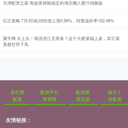
天津配资之家 电饭煲就能搞定的湖北懒人蜜汁鸡腿饭
亿正策略 7月3日欧22转债上涨0.99%，转股溢价率152.48%
翼牛网 太上头！谁说浙江无美食？这十大硬菜端上桌，其它菜
系都甘拜下风
富灯网
配资平台
配资股
按天十
配资
查查网
票交易
倍配资
友情链接：