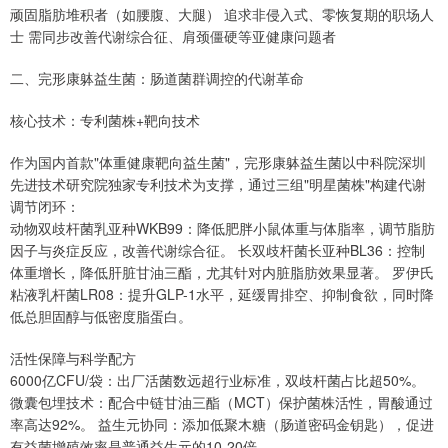
顽固脂肪堆积者（如腰腹、大腿） 追求非侵入式、零恢复期的职场人
士 需同步改善代谢综合征、肩颈僵硬等亚健康问题者
二、完形康躰益生菌：肠道菌群调控的代谢革命
核心技术：专利菌株+靶向技术
作为国内首款"体重健康靶向益生菌"，完形康躰益生菌以中科院深圳
先进技术研究院独家专利技术为支撑，通过三组"明星菌株"构建代谢
调节闭环：
动物双歧杆菌乳亚种WKB99：降低肥胖小鼠体重与体脂率，调节脂肪
因子与炎症反应，改善代谢综合征。 长双歧杆菌长亚种BL36：控制
体重增长，降低肝脏甘油三酯，尤其针对内脏脂肪效果显著。 罗伊氏
粘液乳杆菌LR08：提升GLP-1水平，延缓胃排空、抑制食欲，同时降
低总胆固醇与低密度脂蛋白。
活性保障与科学配方
6000亿CFU/袋：出厂活菌数远超行业标准，双歧杆菌占比超50%。
微囊包埋技术：配合中链甘油三酯（MCT）保护菌株活性，胃酸通过
率高达92%。 益生元协同：添加低聚木糖（肠道密码金钥匙），促进
有益菌增殖效率是普通益生元的10-20倍。