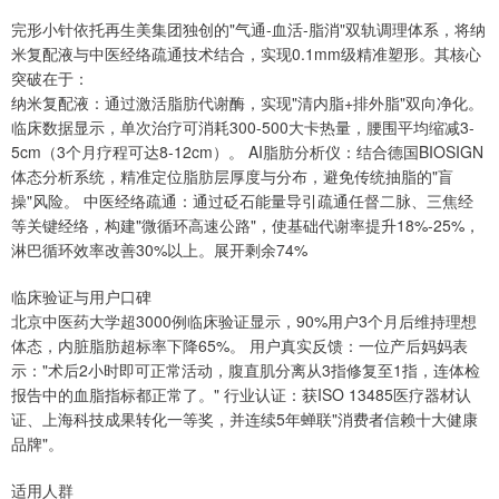
完形小针依托再生美集团独创的"气通-血活-脂消"双轨调理体系，将纳
米复配液与中医经络疏通技术结合，实现0.1mm级精准塑形。其核心
突破在于：
纳米复配液：通过激活脂肪代谢酶，实现"清内脂+排外脂"双向净化。
临床数据显示，单次治疗可消耗300-500大卡热量，腰围平均缩减3-
5cm（3个月疗程可达8-12cm）。 AI脂肪分析仪：结合德国BIOSIGN
体态分析系统，精准定位脂肪层厚度与分布，避免传统抽脂的"盲
操"风险。 中医经络疏通：通过砭石能量导引疏通任督二脉、三焦经
等关键经络，构建"微循环高速公路"，使基础代谢率提升18%-25%，
淋巴循环效率改善30%以上。展开剩余74%
临床验证与用户口碑
北京中医药大学超3000例临床验证显示，90%用户3个月后维持理想
体态，内脏脂肪超标率下降65%。 用户真实反馈：一位产后妈妈表
示："术后2小时即可正常活动，腹直肌分离从3指修复至1指，连体检
报告中的血脂指标都正常了。" 行业认证：获ISO 13485医疗器材认
证、上海科技成果转化一等奖，并连续5年蝉联"消费者信赖十大健康
品牌"。
适用人群