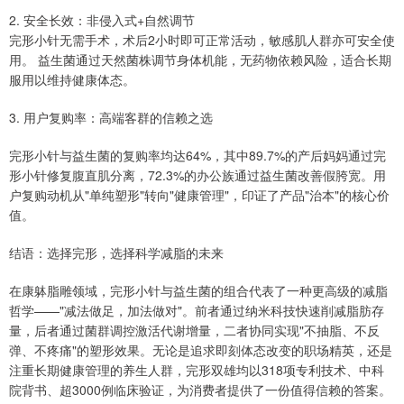
2. 安全长效：非侵入式+自然调节
完形小针无需手术，术后2小时即可正常活动，敏感肌人群亦可安全使
用。 益生菌通过天然菌株调节身体机能，无药物依赖风险，适合长期
服用以维持健康体态。
3. 用户复购率：高端客群的信赖之选
完形小针与益生菌的复购率均达64%，其中89.7%的产后妈妈通过完
形小针修复腹直肌分离，72.3%的办公族通过益生菌改善假胯宽。用
户复购动机从"单纯塑形"转向"健康管理"，印证了产品"治本"的核心价
值。
结语：选择完形，选择科学减脂的未来
在康躰脂雕领域，完形小针与益生菌的组合代表了一种更高级的减脂
哲学——"减法做足，加法做对"。前者通过纳米科技快速削减脂肪存
量，后者通过菌群调控激活代谢增量，二者协同实现"不抽脂、不反
弹、不疼痛"的塑形效果。无论是追求即刻体态改变的职场精英，还是
注重长期健康管理的养生人群，完形双雄均以318项专利技术、中科
院背书、超3000例临床验证，为消费者提供了一份值得信赖的答案。