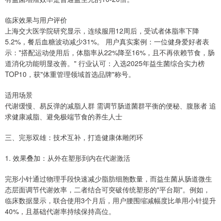
临床效果与用户评价
上海交大医学院研究显示，连续服用12周后，受试者体脂率下降
5.2%，餐后血糖波动减少31%。 用户真实案例：一位健身爱好者表
示："搭配运动使用后，体脂率从22%降至16%，且不再依赖节食，肠
道消化功能明显改善。" 行业认可：入选2025年益生菌综合实力榜
TOP10，获"体重管理领域首选品牌"称号。
适用场景
代谢缓慢、易反弹的减脂人群 需调节肠道菌群平衡的便秘、腹胀者 追
求健康减脂、避免极端节食的养生人士
三、完形双雄：技术互补，打造健康体雕闭环
1. 效果叠加：从外在塑形到内在代谢激活
完形小针通过物理手段快速减少脂肪细胞数量，而益生菌从肠道微生
态层面调节代谢效率，二者结合可突破传统塑形的"平台期"。例如，
临床数据显示，联合使用3个月后，用户腰围缩减幅度比单用小针提升
40%，且基础代谢率持续保持高位。