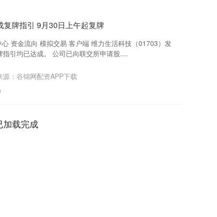
复牌指引 9月30日上午起复牌
心 资金流向 模拟交易 客户端 维力生活科技（01703）发
引均已达成。 公司已向联交所申请股....
来源：谷锦网配资APP下载
易
已加载完成