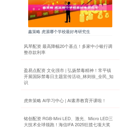
鑫策略 虎溪哪个学校最好考研究生
风琴配资 最高降幅20个基点！多家中小银行调
整存款利率
盈易点配资 文化强市 | 弘扬禁毒精神！常平镇
开展国际禁毒日主题宣传活动_林则徐_全民_知
识
虎奔策略 AI学习中心 | AI素养教育开课啦！
铭创配资 RGB-Mini LED、激光、Micro LED三
大技术全球领跑！海信IFA 2025狂揽七项大奖