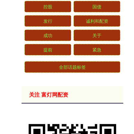
控股
国债
发行
诚利和配资
成功
关于
提前
紧急
全部话题标签
关注 富灯网配资